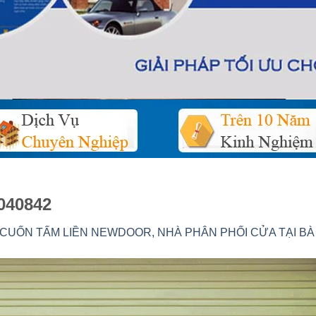
1040842
CUỐN TẤM LIỀN NEWDOOR, NHÀ PHÂN PHỐI CỬA TẠI BÀ