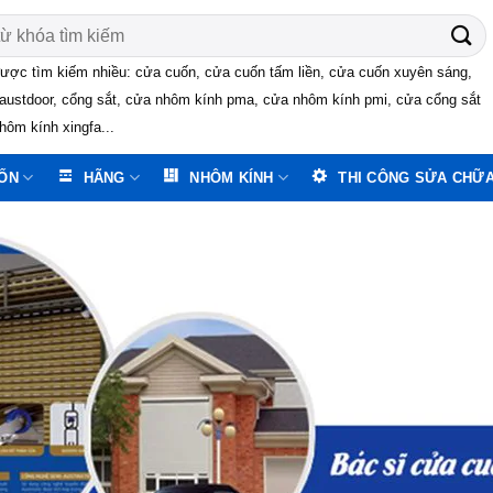
ược tìm kiếm nhiều: cửa cuốn, cửa cuốn tấm liền, cửa cuốn xuyên sáng,
austdoor, cổng sắt, cửa nhôm kính pma, cửa nhôm kính pmi, cửa cổng sắt
hôm kính xingfa...
ỐN
HÃNG
NHÔM KÍNH
THI CÔNG SỬA CHỮ