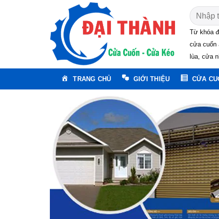
Skip
Tìm
to
kiếm:
content
Từ khóa đ
cửa cuốn 
lùa, cửa n
TRANG CHỦ
GIỚI THIỆU
CỬA CU