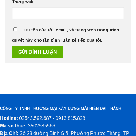
Trang web
Lưu tên của tôi, email, và trang web trong trình
duyệt này cho lần bình luận kế tiếp của tôi.
CÔNG TY TNHH THƯƠNG MẠI XÂY DỰNG MÁI HIÊN ĐẠI THÀNH
Hotline:
02543.592.687 - 0913.815.828
Mã số thuế:
3502585566
Địa Chỉ:
Số 28 đường Bình Giã, Phường Phước Thắng, TP