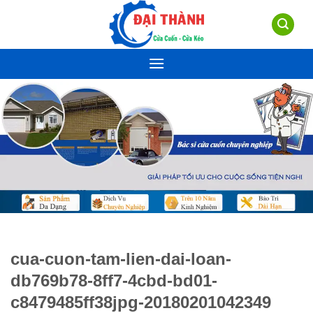
Skip
to
content
cua-cuon-tam-lien-dai-loan-
db769b78-8ff7-4cbd-bd01-
c8479485ff38jpg-20180201042349