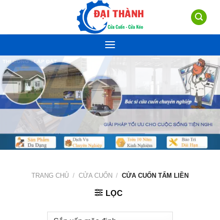
Skip
to
content
TRANG CHỦ
/
CỬA CUỐN
/
CỬA CUỐN TẤM LIỀN
LỌC