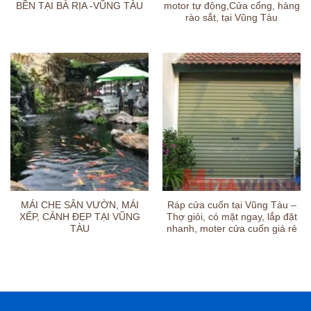
BỀN TẠI BÀ RỊA -VŨNG TÀU
motor tự động,Cửa cổng, hàng
rào sắt, tại Vũng Tàu
MÁI CHE SÂN VƯỜN, MÁI
Ráp cửa cuốn tại Vũng Tàu –
XẾP, CẢNH ĐẸP TẠI VŨNG
Thợ giỏi, có mặt ngay, lắp đặt
TÀU
nhanh, moter cửa cuốn giá rẻ