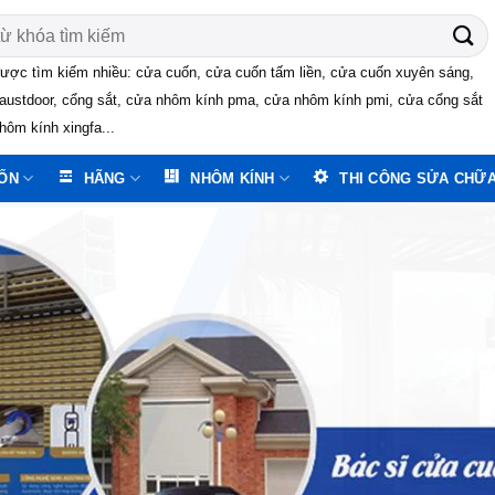
ược tìm kiếm nhiều: cửa cuốn, cửa cuốn tấm liền, cửa cuốn xuyên sáng,
austdoor, cổng sắt, cửa nhôm kính pma, cửa nhôm kính pmi, cửa cổng sắt
hôm kính xingfa...
ỐN
HÃNG
NHÔM KÍNH
THI CÔNG SỬA CHỮ