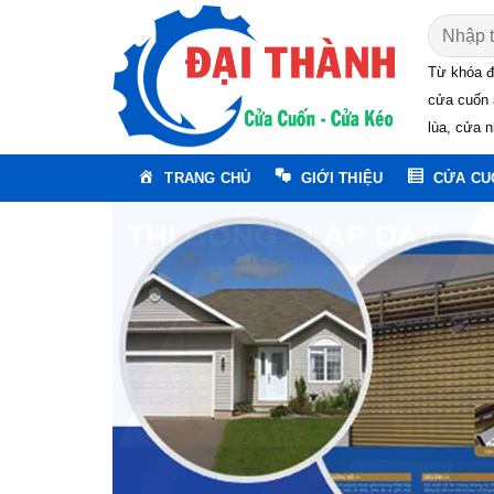
Skip
Tìm
to
kiếm:
content
Từ khóa đ
cửa cuốn 
lùa, cửa n
TRANG CHỦ
GIỚI THIỆU
CỬA CU