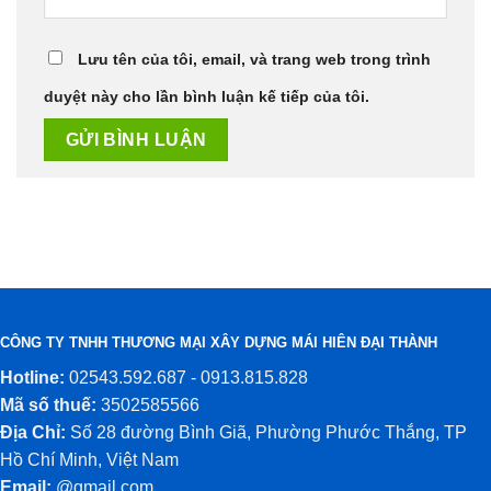
Lưu tên của tôi, email, và trang web trong trình
duyệt này cho lần bình luận kế tiếp của tôi.
CÔNG TY TNHH THƯƠNG MẠI XÂY DỰNG MÁI HIÊN ĐẠI THÀNH
Hotline:
02543.592.687 - 0913.815.828
Mã số thuế:
3502585566
Địa Chỉ:
Số 28 đường Bình Giã, Phường Phước Thắng, TP
Hồ Chí Minh, Việt Nam
Email:
@gmail.com