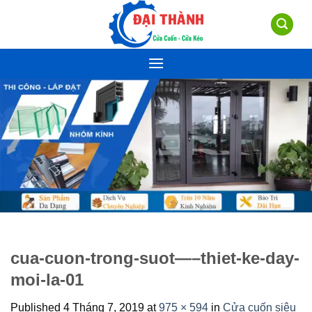
Skip
to
content
cua-cuon-trong-suot—–thiet-ke-day-
moi-la-01
Published
4 Tháng 7, 2019
at
975 × 594
in
Cửa cuốn siêu