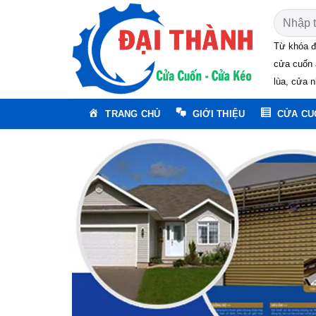
Skip
Tìm
to
kiếm:
content
Từ khóa đ
cửa cuốn 
lùa, cửa n
TRANG CHỦ
GIỚI THIỆU
CỬA CU