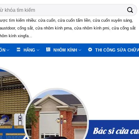
ược tìm kiếm nhiều: cửa cuốn, cửa cuốn tấm liền, cửa cuốn xuyên sáng,
austdoor, cổng sắt, cửa nhôm kính pma, cửa nhôm kính pmi, cửa cổng sắt
hôm kính xingfa...
ỐN
HÃNG
NHÔM KÍNH
THI CÔNG SỬA CHỮ