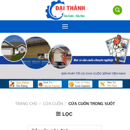
Skip
to
content
TRANG CHỦ
/
CỬA CUỐN
/
CỬA CUỐN TRONG SUỐT
LỌC