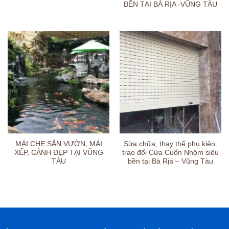
BỀN TẠI BÀ RỊA -VŨNG TÀU
MÁI CHE SÂN VƯỜN, MÁI
Sừa chữa, thay thế phụ kiên.
XẾP, CẢNH ĐẸP TẠI VŨNG
trao đổi Cửa Cuốn Nhôm siêu
TÀU
bền tại Bà Rịa – Vũng Tàu