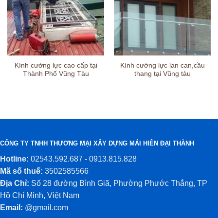
Kính cường lực cao cấp tại
Kính cường lực lan can,cầu
Thành Phố Vũng Tàu
thang tại Vũng tàu
CÔNG TY TNHH THƯƠNG MẠI XÂY DỰNG MÁI HIÊN ĐẠI THÀNH
Hotline:
02543.592.687 - 0913.815.828
Mã số thuế:
3502585566
Địa Chỉ:
Số 28 đường Bình Giã, Phường Phước Thắng, TP
Hồ Chí Minh, Việt Nam
Email:
@gmail.com