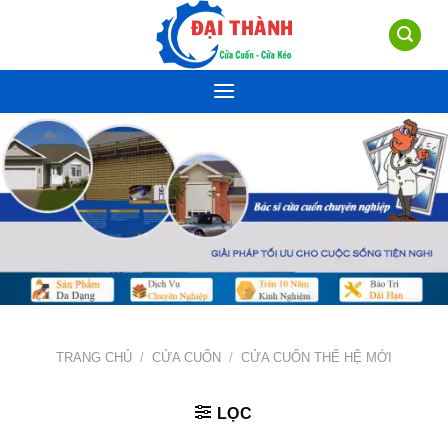
Skip
to
content
TRANG CHỦ
/
CỬA CUỐN
/
CỬA CUỐN THẾ HỆ MỚI
LỌC