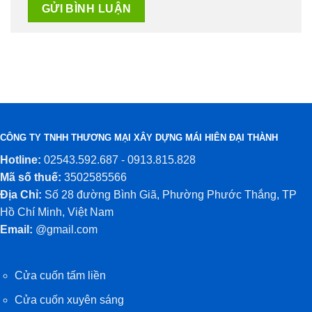
CÔNG TY TNHH THƯƠNG MẠI XÂY DỰNG MÁI HIÊN ĐẠI THÀNH
Hotline:
02543.592.687 - 0913.815.828
Mã số thuế:
3502585566
Địa Chỉ:
Số 28 đường Bình Giã, Phường Phước Thắng, TP
Hồ Chí Minh, Việt Nam
Email:
@gmail.com
Cửa cuốn tấm liền
Cửa cuốn xuyên sáng