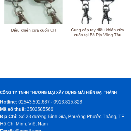
Cung câp tay điều khiển cửa
Điều khiển cửa cuốn CH
cuốn tại Bà Rịa Vũng Tàu
CÔNG TY TNHH THƯƠNG MẠI XÂY DỰNG MÁI HIÊN ĐẠI THÀNH
Hotline:
02543.592.687 - 0913.815.828
Mã số thuế:
3502585566
Địa Chỉ:
Số 28 đường Bình Giã, Phường Phước Thắng, TP
Hồ Chí Minh, Việt Nam