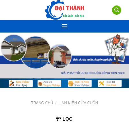
Skip
to
content
TRANG CHỦ
/
LINH KIỆN CỬA CUỐN
LỌC