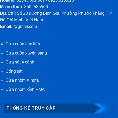
Hotline:
02543.592.687 - 0913.815.828
Mã số thuế:
3502585566
Địa Chỉ:
Số 28 đường Bình Giã, Phường Phước Thắng, TP
Hồ Chí Minh, Việt Nam
Email:
@gmail.com
Cửa cuốn tấm liền
Cửa cuốn xuyên sáng
Cửa sắt 4 cánh
Cổng sắt
Cửa nhôm Xingfa
Cửa nhôm kính PMA
THỐNG KÊ TRUY CẬP