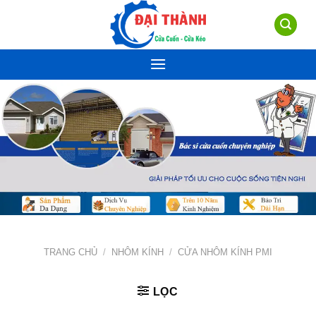
Skip
to
content
TRANG CHỦ
/
NHÔM KÍNH
/
CỬA NHÔM KÍNH PMI
LỌC