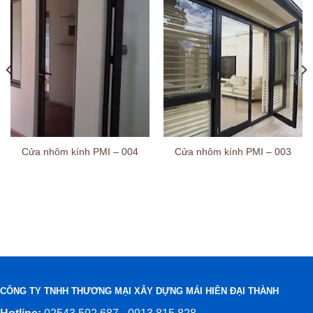
Cửa nhôm kính PMI – 004
Cửa nhôm kính PMI – 003
CÔNG TY TNHH THƯƠNG MẠI XÂY DỰNG MÁI HIÊN ĐẠI THÀNH