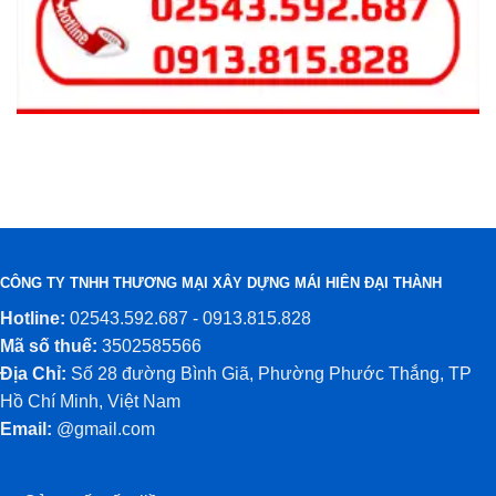
CÔNG TY TNHH THƯƠNG MẠI XÂY DỰNG MÁI HIÊN ĐẠI THÀNH
Hotline:
02543.592.687 - 0913.815.828
Mã số thuế:
3502585566
Địa Chỉ:
Số 28 đường Bình Giã, Phường Phước Thắng, TP
Hồ Chí Minh, Việt Nam
Email:
@gmail.com