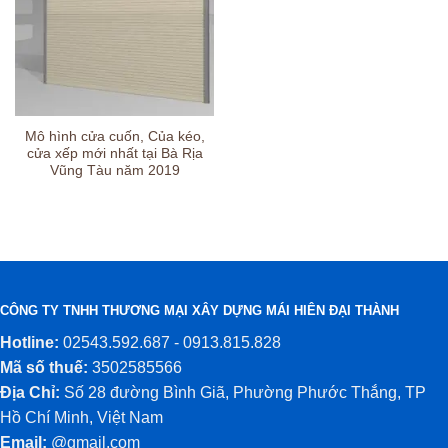
Mô hình cửa cuốn, Của kéo,
cửa xếp mới nhất tại Bà Rịa
Vũng Tàu năm 2019
CÔNG TY TNHH THƯƠNG MẠI XÂY DỰNG MÁI HIÊN ĐẠI THÀNH
Hotline:
02543.592.687 - 0913.815.828
Mã số thuế:
3502585566
Địa Chỉ:
Số 28 đường Bình Giã, Phường Phước Thắng, TP
Hồ Chí Minh, Việt Nam
Email:
@gmail.com