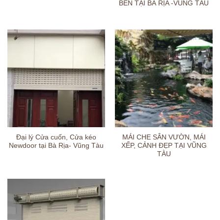
BỀN TẠI BÀ RỊA -VŨNG TÀU
Đại lý Cửa cuốn, Cửa kéo
MÁI CHE SÂN VƯỜN, MÁI
Newdoor tại Bà Rịa- Vũng Tàu
XẾP, CẢNH ĐẸP TẠI VŨNG
TÀU