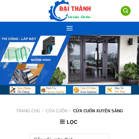
Skip
to
content
TRANG CHỦ
/
CỬA CUỐN
/
CỬA CUỐN XUYÊN SÁNG
LỌC