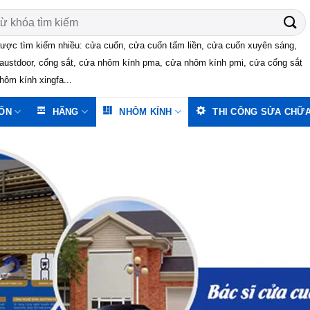
ược tìm kiếm nhiều: cửa cuốn, cửa cuốn tấm liền, cửa cuốn xuyên sáng,
austdoor, cổng sắt, cửa nhôm kính pma, cửa nhôm kính pmi, cửa cổng sắt
hôm kính xingfa...
ỐN
HÃNG
NHÔM KÍNH
THI CÔNG SỬA CHỮ