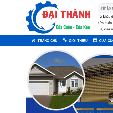
Skip
Tìm
to
kiếm:
content
Từ khóa đ
cửa cuốn 
lùa, cửa n
TRANG CHỦ
GIỚI THIỆU
CỬA CU