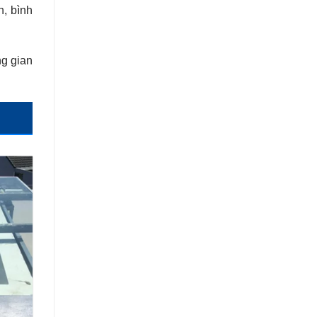
h, bình
ng gian