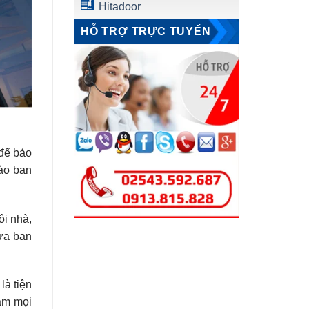
Hitadoor
HỖ TRỢ TRỰC TUYẾN
 để bảo
nào bạn
ôi nhà,
cửa bạn
là tiện
làm mọi