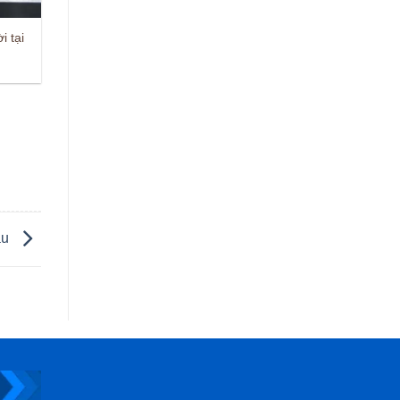
i tại
àu