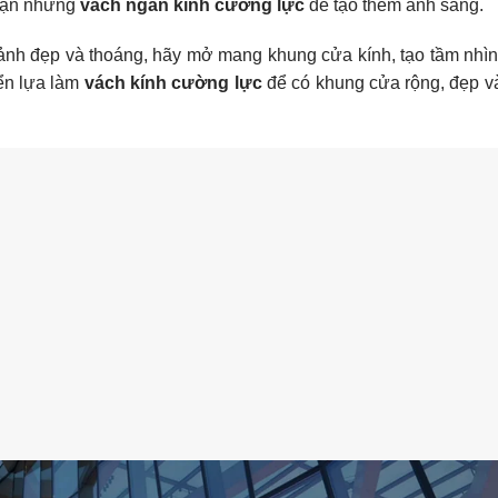
 tận những
vách ngăn kính cường lực
để tạo thêm ánh sáng.
nh đẹp và thoáng, hãy mở mang khung cửa kính, tạo tầm nhìn 
yển lựa làm
vách kính cường lực
để có khung cửa rộng, đẹp v