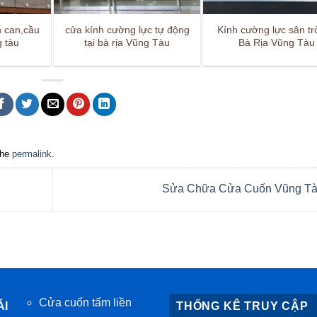
n can,cầu
cửa kính cường lực tự động
Kính cường lực sân trờ
g tàu
tại bà rịa Vũng Tàu
Bà Rịa Vũng Tàu
the
permalink
.
Sửa Chữa Cửa Cuốn Vũng T
Cửa cuốn tấm liền
ÁI
THỐNG KÊ TRUY CẬP