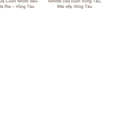
Cửa Cuốn Nhôm siêu
remote cửa cuốn Vũng Tàu,
 Bà Rịa – Vũng Tàu
Mái xếp Vũng Tàu