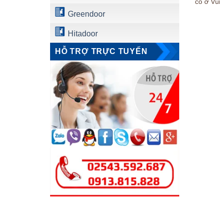
có ở Vũ
Greendoor
Hitadoor
HỖ TRỢ TRỰC TUYẾN