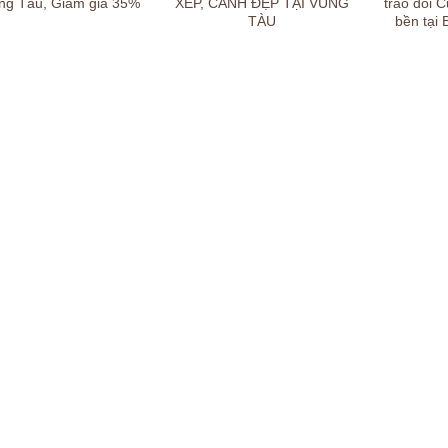
ng Tàu, Giảm giá 35%
XẾP, CẢNH ĐẸP TẠI VŨNG
trao đổi 
TÀU
bền tại