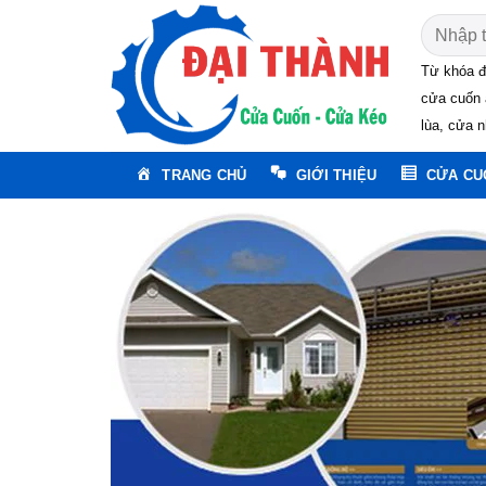
Skip
Tìm
to
kiếm:
content
Từ khóa đ
cửa cuốn 
lùa, cửa n
TRANG CHỦ
GIỚI THIỆU
CỬA CU