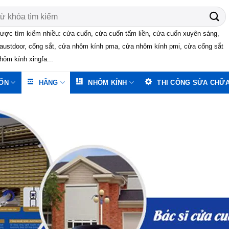
ược tìm kiếm nhiều: cửa cuốn, cửa cuốn tấm liền, cửa cuốn xuyên sáng,
austdoor, cổng sắt, cửa nhôm kính pma, cửa nhôm kính pmi, cửa cổng sắt
hôm kính xingfa...
ỐN
HÃNG
NHÔM KÍNH
THI CÔNG SỬA CHỮ