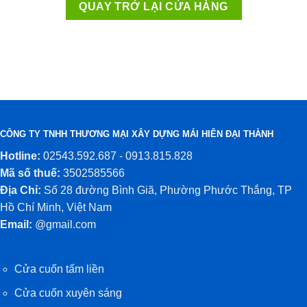
QUAY TRỞ LẠI CỬA HÀNG
CÔNG TY TNHH THƯƠNG MẠI XÂY DỰNG MÁI HIÊN ĐẠI THÀNH
Hotline:
02543.592.687 - 0913.815.828
Mã số thuế:
3502585566
Địa Chỉ:
Số 28 đường Bình Giã, Phường Phước Thắng, TP
Hồ Chí Minh, Việt Nam
Email:
@gmail.com
Cửa cuốn tấm liền
Cửa cuốn xuyên sáng