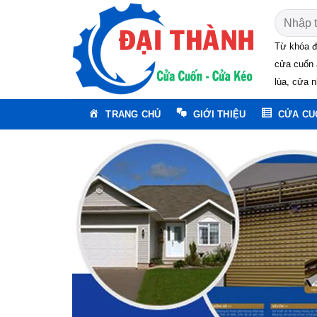
Skip
Tìm
to
kiếm:
content
Từ khóa đ
cửa cuốn 
lùa, cửa n
TRANG CHỦ
GIỚI THIỆU
CỬA CU