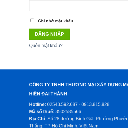
Ghi nhớ mật khẩu
ĐĂNG NHẬP
Quên mật khẩu?
CÔNG TY TNHH THƯƠNG MẠI XÂY DỰNG M
HIÊN ĐẠI THÀNH
Hotline:
02543.592.687 - 0913.815.828
Mã số thuế:
3502585566
Địa Chỉ:
Số 28 đường Bình Giã, Phường Phướ
Thắng, TP Hồ Chí Minh, Việt Nam