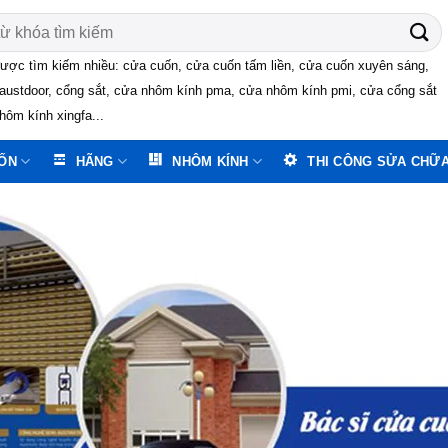
ược tìm kiếm nhiều: cửa cuốn, cửa cuốn tấm liền, cửa cuốn xuyên sáng,
austdoor, cổng sắt, cửa nhôm kính pma, cửa nhôm kính pmi, cửa cổng sắt
hôm kính xingfa...
ỐN
HÃNG
NHÔM KÍNH
THI CÔNG SỬA CHỮ