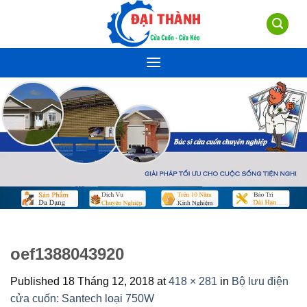
Skip
to
content
oef1388043920
Published
18 Tháng 12, 2018
at
418 × 281
in
Bộ lưu điện
cửa cuốn: Santech loại 750W