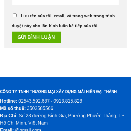
Lưu tên của tôi, email, và trang web trong trình
duyệt này cho lần bình luận kế tiếp của tôi.
CÔNG TY TNHH THƯƠNG MẠI XÂY DỰNG MÁI HIÊN ĐẠI THÀNH
Hotline:
02543.592.687 - 0913.815.828
Mã số thuế:
3502585566
Địa Chỉ:
Số 28 đường Bình Giã, Phường Phước Thắng, TP
Hồ Chí Minh, Việt Nam
Email:
@gmail.com