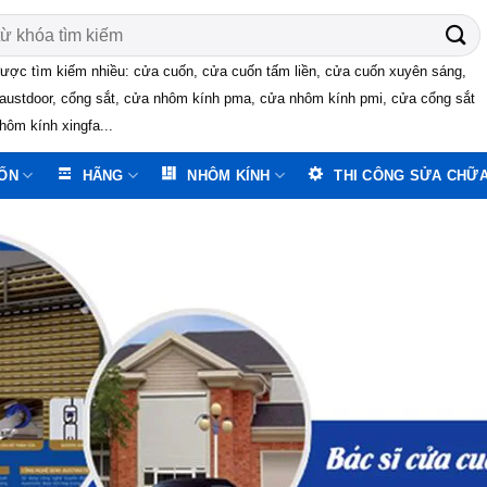
ược tìm kiếm nhiều: cửa cuốn, cửa cuốn tấm liền, cửa cuốn xuyên sáng,
austdoor, cổng sắt, cửa nhôm kính pma, cửa nhôm kính pmi, cửa cổng sắt
hôm kính xingfa...
ỐN
HÃNG
NHÔM KÍNH
THI CÔNG SỬA CHỮ