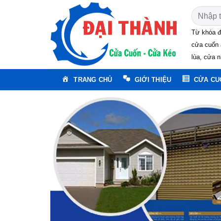
Skip
Tìm
to
kiếm:
content
Từ khóa đ
cửa cuốn 
lùa, cửa n
TRANG CHỦ
GIỚI THIỆU
CỬA CU