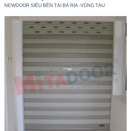
NEWDOOR SIÊU BỀN TẠI BÀ RỊA -VŨNG TÀU