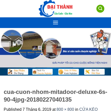
Skip
to
content
cua-cuon-nhom-mitadoor-deluxe-6s-
90-4jpg-20180227040135
Published
7 Tháng 6, 2019
at
800 × 800
in
CỬA KÉO