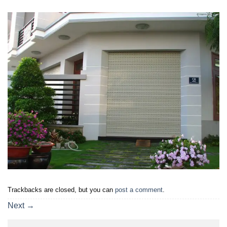
Trackbacks are closed, but you can
post a comment
.
Next
→