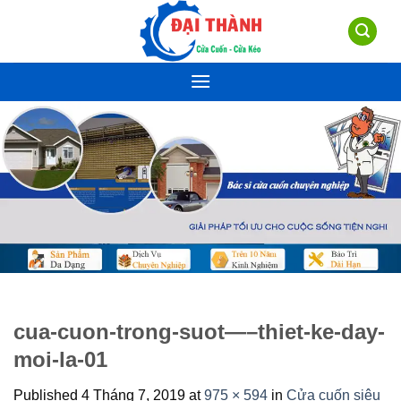
Skip
to
content
cua-cuon-trong-suot—–thiet-ke-day-
moi-la-01
Published
4 Tháng 7, 2019
at
975 × 594
in
Cửa cuốn siêu