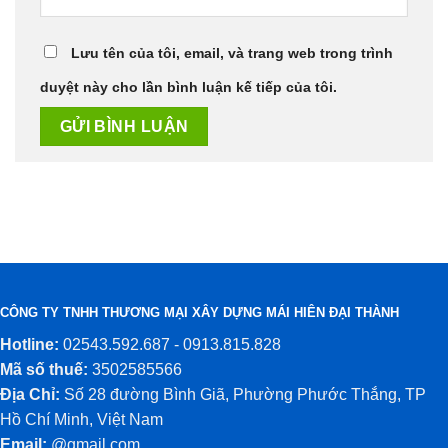
Lưu tên của tôi, email, và trang web trong trình
duyệt này cho lần bình luận kế tiếp của tôi.
CÔNG TY TNHH THƯƠNG MẠI XÂY DỰNG MÁI HIÊN ĐẠI THÀNH
Hotline:
02543.592.687 - 0913.815.828
Mã số thuế:
3502585566
Địa Chỉ:
Số 28 đường Bình Giã, Phường Phước Thắng, TP
Hồ Chí Minh, Việt Nam
Email:
@gmail.com