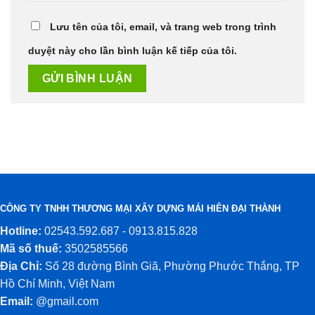
Lưu tên của tôi, email, và trang web trong trình
duyệt này cho lần bình luận kế tiếp của tôi.
CÔNG TY TNHH THƯƠNG MẠI XÂY DỰNG MÁI HIÊN ĐẠI THÀNH
Hotline:
02543.592.687 - 0913.815.828
Mã số thuế:
3502585566
Địa Chỉ:
Số 28 đường Bình Giã, Phường Phước Thắng, TP
Hồ Chí Minh, Việt Nam
Email:
@gmail.com