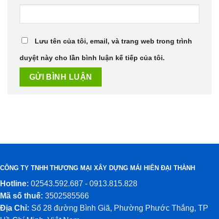
Lưu tên của tôi, email, và trang web trong trình
duyệt này cho lần bình luận kế tiếp của tôi.
CÔNG TY TNHH THƯƠNG MẠI XÂY DỰNG MÁI HIÊN ĐẠI THÀNH
Hotline:
02543.592.687 - 0913.815.828
Mã số thuế:
3502585566
Địa Chỉ:
Số 28 đường Bình Giã, Phường Phước Thắng, TP