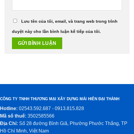
Lưu tên của tôi, email, và trang web trong trình
duyệt này cho lần bình luận kế tiếp của tôi.
CÔNG TY TNHH THƯƠNG MẠI XÂY DỰNG MÁI HIÊN ĐẠI THÀNH
Hotline:
02543.592.687 - 0913.815.828
Mã số thuế:
3502585566
Địa Chỉ:
Số 28 đường Bình Giã, Phường Phước Thắng, TP
Hồ Chí Minh, Việt Nam