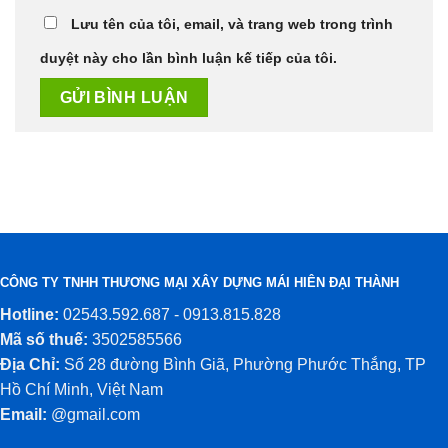
Lưu tên của tôi, email, và trang web trong trình
duyệt này cho lần bình luận kế tiếp của tôi.
CÔNG TY TNHH THƯƠNG MẠI XÂY DỰNG MÁI HIÊN ĐẠI THÀNH
Hotline:
02543.592.687 - 0913.815.828
Mã số thuế:
3502585566
Địa Chỉ:
Số 28 đường Bình Giã, Phường Phước Thắng, TP
Hồ Chí Minh, Việt Nam
Email:
@gmail.com