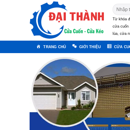
Skip
Tìm
to
kiếm:
content
Từ khóa đ
cửa cuốn 
lùa, cửa n
TRANG CHỦ
GIỚI THIỆU
CỬA CU