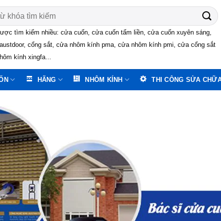
ược tìm kiếm nhiều: cửa cuốn, cửa cuốn tấm liền, cửa cuốn xuyên sáng,
austdoor, cổng sắt, cửa nhôm kính pma, cửa nhôm kính pmi, cửa cổng sắt
hôm kính xingfa...
ỐN
HÃNG
NHÔM KÍNH
THI CÔNG SỬA CHỮ