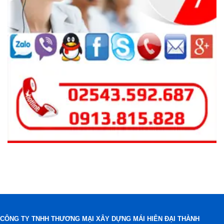
CÔNG TY TNHH THƯƠNG MẠI XÂY DỰNG MÁI HIÊN ĐẠI THÀNH