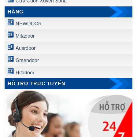
Cửa Cuốn Xuyên Sáng
HÃNG
NEWDOOR
Mitadoor
Ausrdoor
Greendoor
Hitadoor
HỖ TRỢ TRỰC TUYẾN