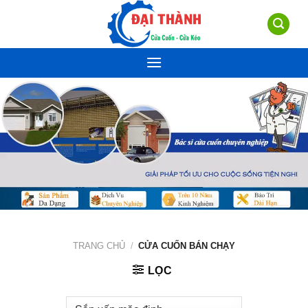
Skip
to
content
TRANG CHỦ
/
CỬA CUỐN BÁN CHẠY
LỌC