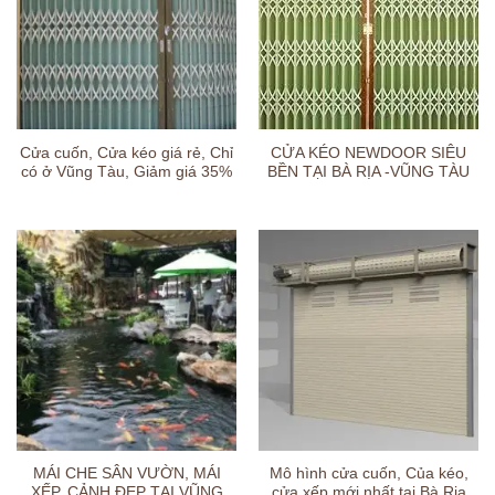
Cửa cuốn, Cửa kéo giá rẻ, Chỉ
CỬA KÉO NEWDOOR SIÊU
có ở Vũng Tàu, Giảm giá 35%
BỀN TẠI BÀ RỊA -VŨNG TÀU
MÁI CHE SÂN VƯỜN, MÁI
Mô hình cửa cuốn, Của kéo,
XẾP, CẢNH ĐẸP TẠI VŨNG
cửa xếp mới nhất tại Bà Rịa