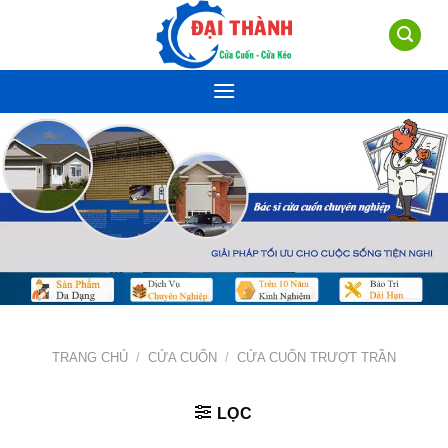
Skip
to
content
TRANG CHỦ
/
CỬA CUỐN
/
CỬA CUỐN TRƯỢT TRẦN
LỌC