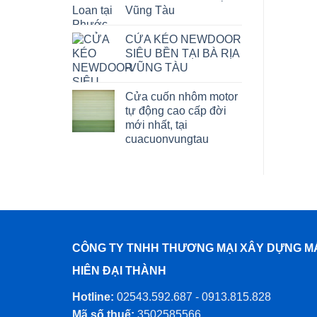
Vũng Tàu
CỬA KÉO NEWDOOR
SIÊU BỀN TẠI BÀ RỊA
-VŨNG TÀU
Cửa cuốn nhôm motor
tự động cao cấp đời
mới nhất, tại
cuacuonvungtau
CÔNG TY TNHH THƯƠNG MẠI XÂY DỰNG M
HIÊN ĐẠI THÀNH
Hotline:
02543.592.687 - 0913.815.828
Mã số thuế:
3502585566