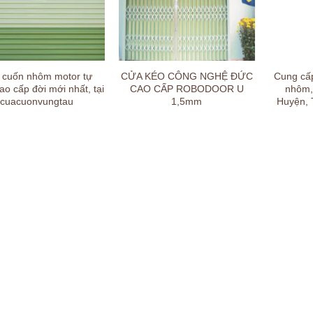
 cuốn nhôm motor tự
CỬA KÉO CÔNG NGHỆ ĐỨC
Cung cấp
ao cấp đời mới nhất, tại
CAO CẤP ROBODOOR U
nhôm, 
cuacuonvungtau
1,5mm
Huyện, 