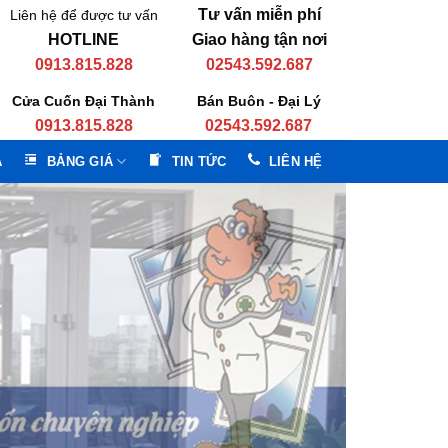
Tư vấn miễn phí
Liên hệ để được tư vấn
HOTLINE
Giao hàng tận nơi
0913.815.828
02543.592.687
Cửa Cuốn Đại Thành
Bán Buôn - Đại Lý
0913.815.828
02543.592.687
A
BẢNG GIÁ
TIN TỨC
LIÊN HỆ