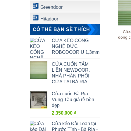
Greendoor
Hitadoor
CÓ THỂ BẠN SẼ THÍCH
a cuốn nhôm chống trộm,
Cửa cuốn, Cửa kéo giá rẻ, Chỉ
Cửa
tại Long Điền – Bà Rịa –
có ở Vũng Tàu, Giảm giá 35%
động c
CỬA KÉO CÔNG
Thành Phố Vũng Tàu
NGHỆ ĐỨC
ROBODOOR U 1,3mm
CỬA CUỐN TẤM
LIỀN NEWDOOR,
NHÀ PHÂN PHỐI
CỬA TẠI BÀ RỊA
Cửa cuốn Bà Rịa
Vũng Tàu giá rẻ bền
đẹp
2,350,000
₫
Cửa kéo Đài Loan tại
Phước Tỉnh - Bà Rịa -