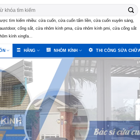
ược tìm kiếm nhiều: cửa cuốn, cửa cuốn tấm liền, cửa cuốn xuyên sáng,
austdoor, cổng sắt, cửa nhôm kính pma, cửa nhôm kính pmi, cửa cổng sắt
hôm kính xingfa...
ỐN
HÃNG
NHÔM KÍNH
THI CÔNG SỬA CHỮ