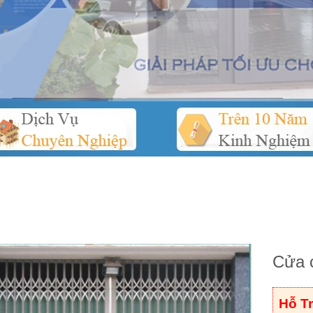
Cửa 
Hỗ T