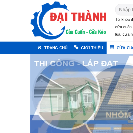
Skip
Tìm
to
kiếm:
content
Từ khóa đ
cửa cuốn 
lùa, cửa n
TRANG CHỦ
GIỚI THIỆU
CỬA CU