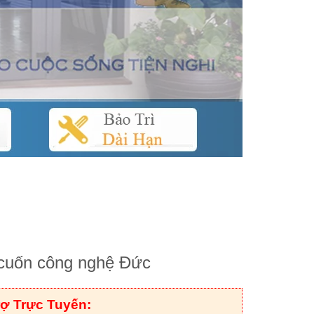
cuốn công nghệ Đức
rợ Trực Tuyến: