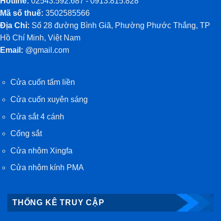
Hotline:
02543.592.687 - 0913.815.828
Mã số thuế:
3502585566
Địa Chỉ:
Số 28 đường Bình Giã, Phường Phước Thắng, TP
Hồ Chí Minh, Việt Nam
Email:
@gmail.com
Cửa cuốn tấm liền
Cửa cuốn xuyên sáng
Cửa sắt 4 cánh
Cổng sắt
Cửa nhôm Xingfa
Cửa nhôm kính PMA
THỐNG KÊ TRUY CẬP