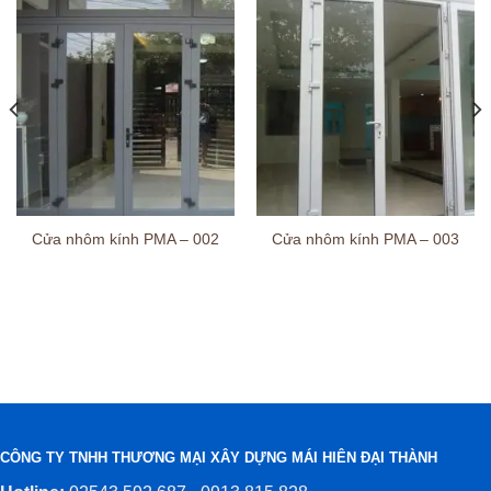
Cửa nhôm kính PMA – 002
Cửa nhôm kính PMA – 003
CÔNG TY TNHH THƯƠNG MẠI XÂY DỰNG MÁI HIÊN ĐẠI THÀNH