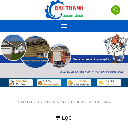
Skip
to
content
TRANG CHỦ
/
NHÔM KÍNH
/
CỬA NHÔM KÍNH PMA
LỌC