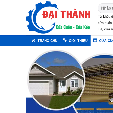
Skip
Tìm
to
kiếm:
content
Từ khóa đ
cửa cuốn 
lùa, cửa n
TRANG CHỦ
GIỚI THIỆU
CỬA CU