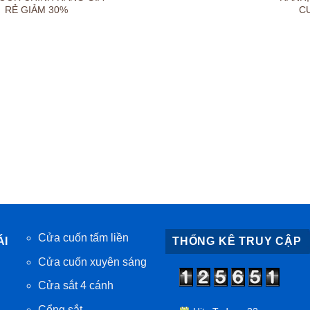
RẺ GIẢM 30%
C
Cửa cuốn tấm liền
ÁI
THỐNG KÊ TRUY CẬP
Cửa cuốn xuyên sáng
Cửa sắt 4 cánh
Cổng sắt