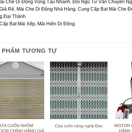
Mái Che Di Động Vũng Tàu Nhanh. Đội Ngũ Tư Vấn Chuyên Ngh
Giá Rẻ. Mái Che Di Động Nhà Hàng. Cung Cấp Bat Mái Che Đẹp.
ng Đại Thành
Cấp Bạt Mái Xếp, Mái Hiên Di Động
 PHẨM TƯƠNG TỰ
CỬA CUỐN NHÔM
MOTOR 
Cửa cuốn công nghệ Đức
OOR CHÍNH HÃNG GIÁ
HÀNH,