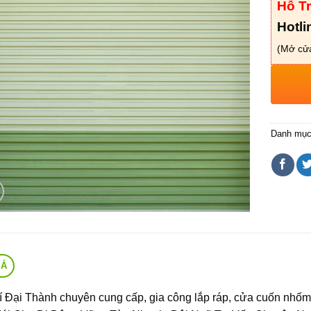
Hỗ T
Hotli
(Mở cửa
Danh mụ
TẢ
 Đại Thành chuyên cung cấp, gia công lắp ráp, cửa cuốn nhốm c