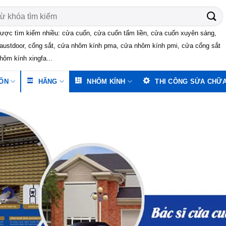
ược tìm kiếm nhiều: cửa cuốn, cửa cuốn tấm liền, cửa cuốn xuyên sáng,
austdoor, cổng sắt, cửa nhôm kính pma, cửa nhôm kính pmi, cửa cổng sắt
hôm kính xingfa...
ỐN
HÃNG
NHÔM KÍNH
THI CÔNG SỬA CHỮ