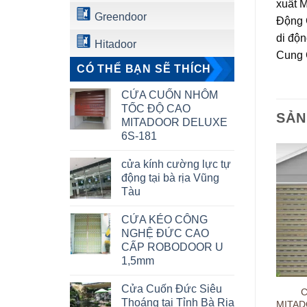
xuất 
Greendoor
Động 
di độ
Hitadoor
Cung 
CÓ THỂ BẠN SẼ THÍCH
CỬA CUỐN NHÔM
TỐC ĐỘ CAO
SẢN
MITADOOR DELUXE
6S-181
cửa kính cường lực tự
động tại bà rịa Vũng
Tàu
CỬA KÉO CÔNG
NGHỆ ĐỨC CAO
CẤP ROBODOOR U
1,5mm
Cửa Cuốn Đức Siêu
 lý cửa cuốn, cửa kéo – Bà
Cừa cuốn nhôm chống trộm,
Thoáng tại Tỉnh Bà Rịa
 Vũng Tàu, giá rẻ, mái xếp
tại Long Điền – Bà Rịa –
MITAD