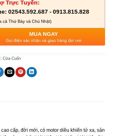
rợ Trực Tuyến:
ne: 02543.592.687 - 0913.815.828
 cả Thứ Bảy và Chủ Nhật)
MUA NGAY
Gọi điện xác nhận và giao hàng tận nơi
c:
Cửa Cuốn
ao cấp, đời mới, có motor diều khiển tứ xa, sản