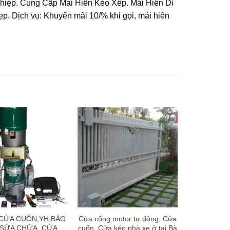
iệp. Cung Cấp Mái Hiên Kéo Xếp. Mái Hiên Di
 Dịch vụ: Khuyến mãi 10/% khi gọi, mái hiên
CỬA CUỐN,YH,BẢO
Cửa cổng motor tự động, Cửa
SỬA CHỬA, CỬA
cuốn, Cửa kéo nhà xe ở tại Bà