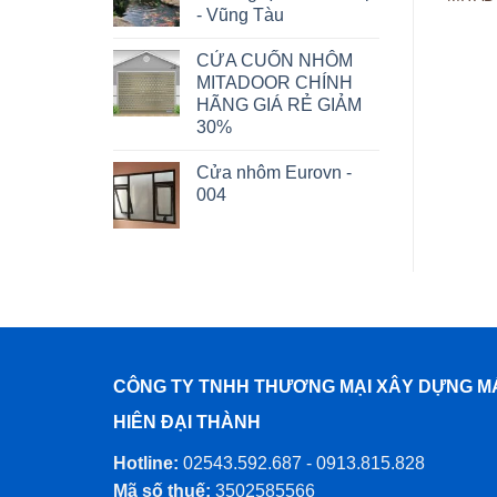
- Vũng Tàu
Vũng Tàu
Thành Phố Vũng Tàu
CỬA CUỐN NHÔM
MITADOOR CHÍNH
HÃNG GIÁ RẺ GIẢM
30%
Cửa nhôm Eurovn -
004
CÔNG TY TNHH THƯƠNG MẠI XÂY DỰNG M
HIÊN ĐẠI THÀNH
Hotline:
02543.592.687 - 0913.815.828
Mã số thuế:
3502585566