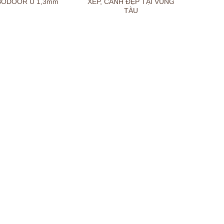
ODOOR U 1,3mm
XẾP, CẢNH ĐẸP TẠI VŨNG
TÀU