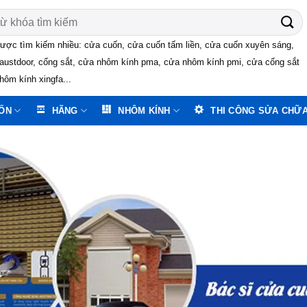
ược tìm kiếm nhiều: cửa cuốn, cửa cuốn tấm liền, cửa cuốn xuyên sáng,
austdoor, cổng sắt, cửa nhôm kính pma, cửa nhôm kính pmi, cửa cổng sắt
hôm kính xingfa...
ỐN
HÃNG
NHÔM KÍNH
THI CÔNG SỬA CHỮ