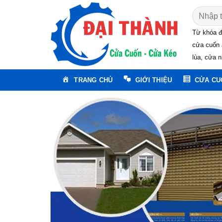
Skip
Tìm
to
kiếm:
content
Từ khóa đ
cửa cuốn 
lùa, cửa n
TRANG CHỦ
GIỚI THIỆU
CỬA CU