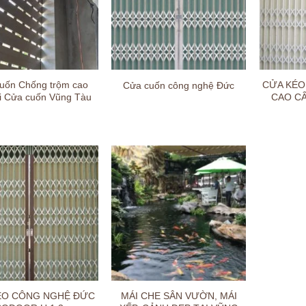
uốn Chống trộm cao
CỬA KÉO
Cửa cuốn công nghệ Đức
ại Cửa cuốn Vũng Tàu
CAO C
ÉO CÔNG NGHỆ ĐỨC
MÁI CHE SÂN VƯỜN, MÁI