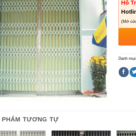
Hỗ T
Hotli
(Mở cửa
Danh mụ
 PHẨM TƯƠNG TỰ