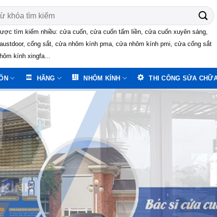
ược tìm kiếm nhiều: cửa cuốn, cửa cuốn tấm liền, cửa cuốn xuyên sáng,
austdoor, cổng sắt, cửa nhôm kính pma, cửa nhôm kính pmi, cửa cổng sắt
hôm kính xingfa...
ỐN
HÃNG
NHÔM KÍNH
THI CÔNG SỬA CHỮ