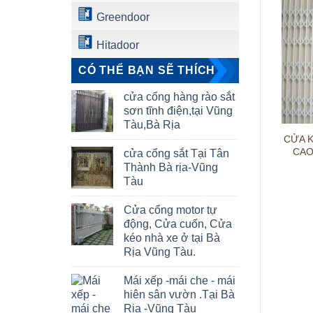
Greendoor
Hitadoor
CÓ THỂ BẠN SẼ THÍCH
cửa cổng hàng rào sắt
sơn tĩnh điện,tại Vũng
Tàu,Bà Rịa
CỬA 
CAO
cửa cổng sắt Tại Tân
Thành Bà rịa-Vũng
Tàu
Cửa cổng motor tự
động, Cửa cuốn, Cửa
kéo nhà xe ở tại Bà
Rịa Vũng Tàu.
Mái xếp -mái che - mái
hiên sân vườn .Tại Bà
Rịa -Vũng Tàu