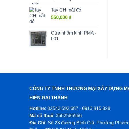
Tay CH mắt đỏ
550,000
₫
Cửa nhôm kính PMA -
001
CÔNG TY TNHH THƯƠNG MẠI XÂY DỰNG M
HIÊN ĐẠI THÀNH
Hotline:
02543.592.687 - 0913.815.828
Mã số thuế:
3502585566
Địa Chỉ:
Số 28 đường Bình Giã, Phường Phướ