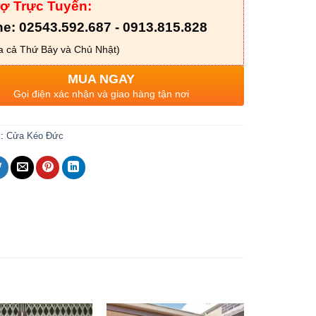
rợ Trực Tuyến:
ne: 02543.592.687 - 0913.815.828
 cả Thứ Bảy và Chủ Nhật)
MUA NGAY
Gọi điện xác nhận và giao hàng tận nơi
c:
Cửa Kéo Đức