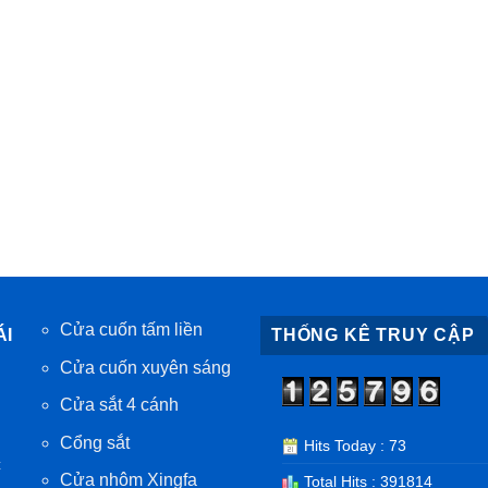
Cửa cuốn tấm liền
ÁI
THỐNG KÊ TRUY CẬP
Cửa cuốn xuyên sáng
Cửa sắt 4 cánh
Cổng sắt
Hits Today : 73
c
Cửa nhôm Xingfa
Total Hits : 391814