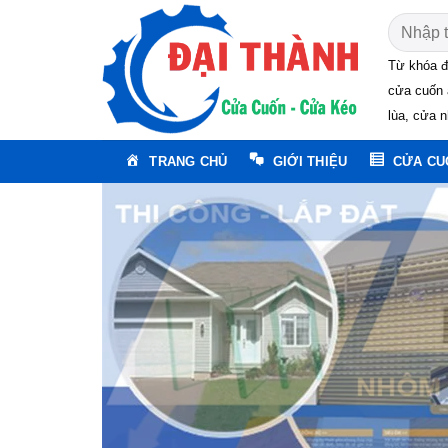
Skip
Tìm
to
kiếm:
content
Từ khóa đ
cửa cuốn 
lùa, cửa n
TRANG CHỦ
GIỚI THIỆU
CỬA CU