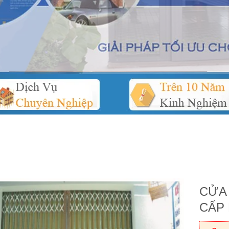
CỬA
CẤP