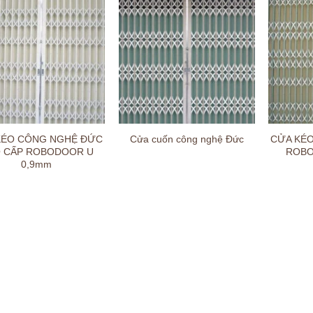
KÉO CÔNG NGHỆ ĐỨC
CỬA KÉ
Cửa cuốn công nghệ Đức
 CẤP ROBODOOR U
ROBO
0,9mm