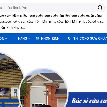
ược tìm kiếm nhiều: cửa cuốn, cửa cuốn tấm liền, cửa cuốn xuyên sáng,
austdoor, cổng sắt, cửa nhôm kính pma, cửa nhôm kính pmi, cửa cổng sắt
hôm kính xingfa...
ỐN
HÃNG
NHÔM KÍNH
THI CÔNG SỬA CHỮ