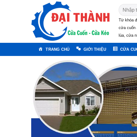
Skip
Tìm
to
kiếm:
content
Từ khóa đ
cửa cuốn 
lùa, cửa n
TRANG CHỦ
GIỚI THIỆU
CỬA CU