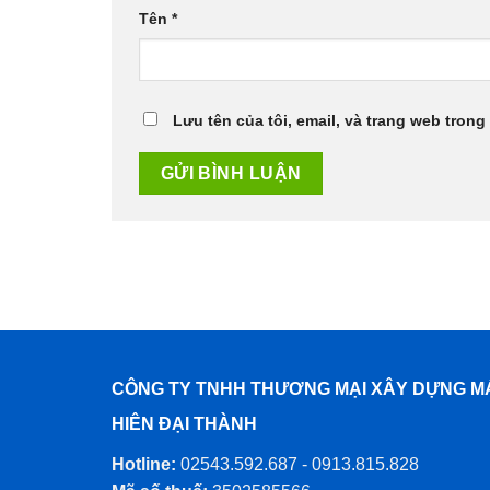
Tên
*
Lưu tên của tôi, email, và trang web trong 
CÔNG TY TNHH THƯƠNG MẠI XÂY DỰNG M
HIÊN ĐẠI THÀNH
Hotline:
02543.592.687 - 0913.815.828